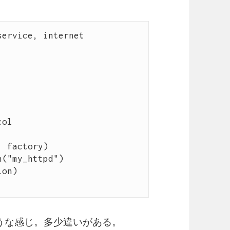
ervice, internet

ol

 factory)

("my_httpd")

on)

ような感じ。多少違いがある。