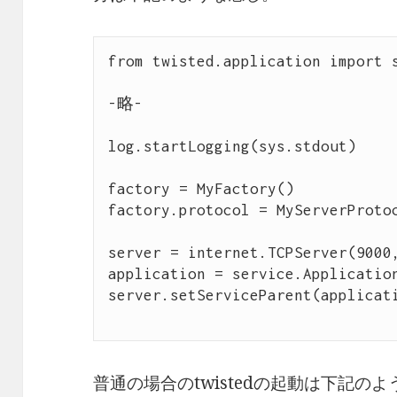
from twisted.application import s
-略-

log.startLogging(sys.stdout)

factory = MyFactory()

factory.protocol = MyServerProtoc
server = internet.TCPServer(9000,
application = service.Application
server.setServiceParent(applicati
普通の場合のtwistedの起動は下記の