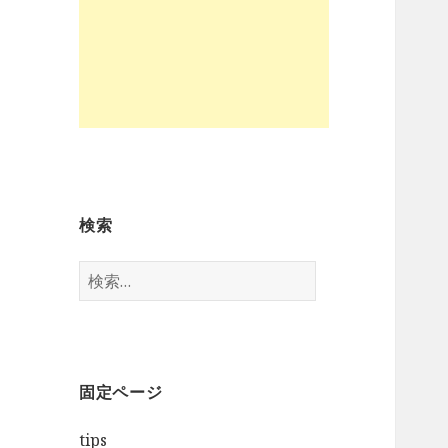
検索
検
索
:
固定ページ
tips