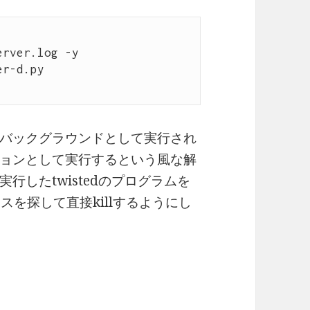
rver.log -y 
r-d.py

バックグラウンドとして実行され
ョンとして実行するという風な解
行したtwistedのプログラムを
スを探して直接killするようにし