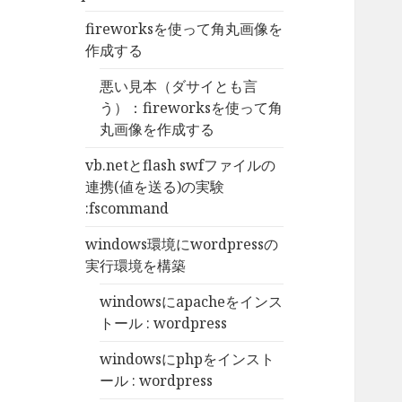
fireworksを使って角丸画像を
作成する
悪い見本（ダサイとも言
う）：fireworksを使って角
丸画像を作成する
vb.netとflash swfファイルの
連携(値を送る)の実験
:fscommand
windows環境にwordpressの
実行環境を構築
windowsにapacheをインス
トール : wordpress
windowsにphpをインスト
ール : wordpress