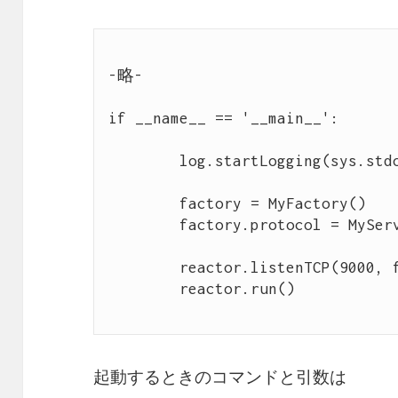
-略-

if __name__ == '__main__':

	log.startLogging(sys.stdout)

	factory = MyFactory()

	factory.protocol = MyServerProtocol

	reactor.listenTCP(9000, factory)

	reactor.run()

起動するときのコマンドと引数は