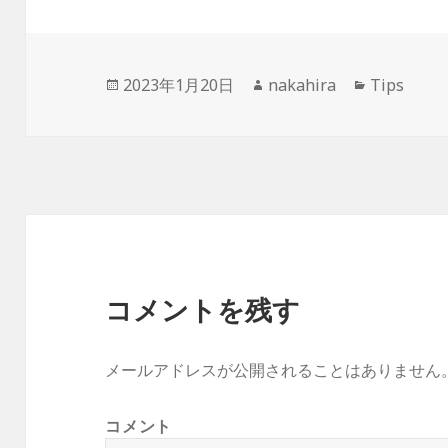
投
2023年1月20日
作
nakahira
カ
Tips
稿
成
テ
日:
者
ゴ
リ
ー
コメントを残す
メールアドレスが公開されることはありません
コメント