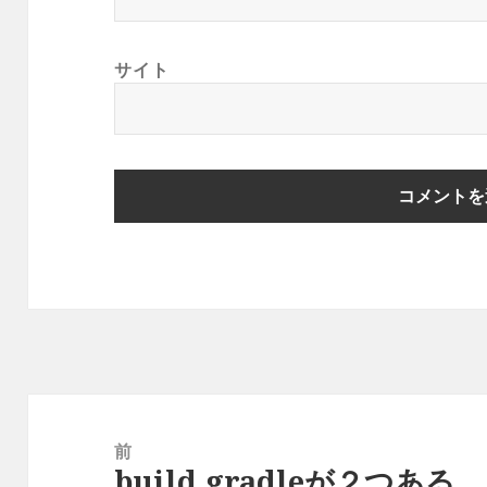
サイト
投
稿
前
build.gradleが２つある ：
ナ
前