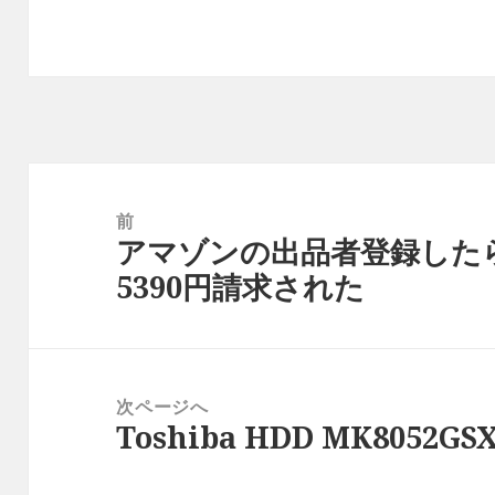
投
稿
前
アマゾンの出品者登録した
ナ
前
5390円請求された
ビ
の
ゲ
投
ー
稿:
シ
次ページへ
ョ
Toshiba HDD MK8052
次
ン
の