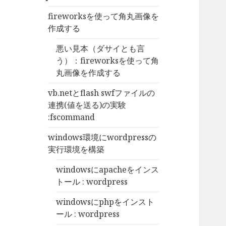
fireworksを使って角丸画像を
作成する
悪い見本（ダサイとも言
う）：fireworksを使って角
丸画像を作成する
vb.netとflash swfファイルの
連携(値を送る)の実験
:fscommand
windows環境にwordpressの
実行環境を構築
windowsにapacheをインス
トール : wordpress
windowsにphpをインスト
ール : wordpress