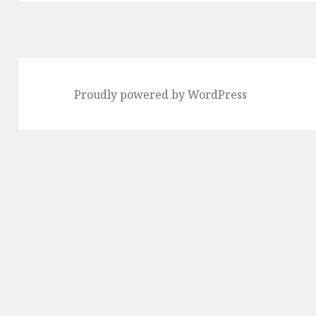
投
稿:
Proudly powered by WordPress