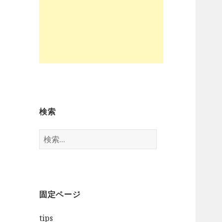
検索
検
索
:
固定ページ
tips