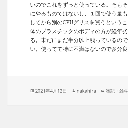
いのでこれをずっと使っている。そもそ
にやるものではないし、１回で使う量も
してから別のCPUグリスを買うという
体のプラスチックのボディの方が経年劣
る。未だにまだ半分以上残っているので
い。使ってて特に不満はないので多分良
投
2021年4月12日
作
nakahira
カ
雑記・雑
稿
成
テ
日:
者
ゴ
リ
ー