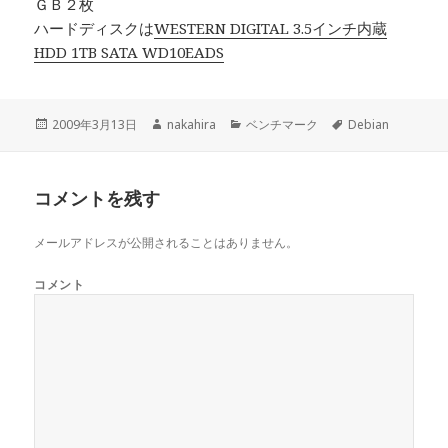
ＧＢ２枚
ハードディスクは
WESTERN DIGITAL 3.5インチ内蔵
HDD 1TB SATA WD10EADS
投
2009年3月13日
作
nakahira
カ
ベンチマーク
タ
Debian
稿
成
テ
グ
日:
者
ゴ
リ
コメントを残す
ー
メールアドレスが公開されることはありません。
コメント