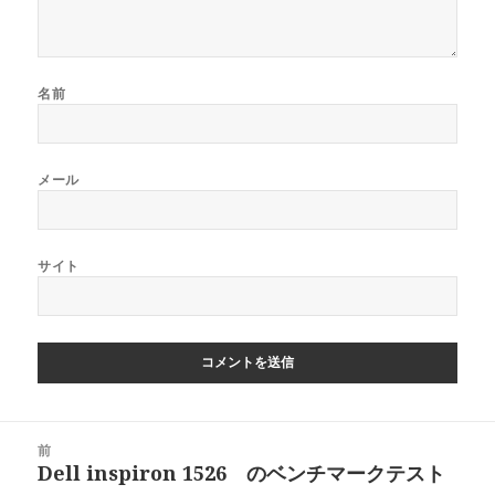
名前
メール
サイト
投
前
稿
Dell inspiron 1526 のベンチマークテスト
前
ナ