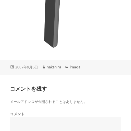
投
2007年9月8日
作
nakahira
カ
image
稿
成
テ
日:
者
ゴ
リ
コメントを残す
ー
メールアドレスが公開されることはありません。
コメント