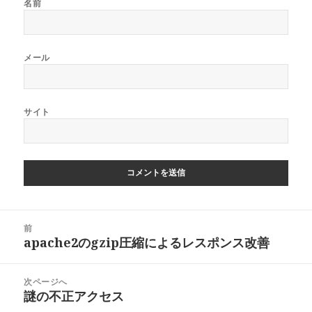
名前
メール
サイト
投
前
稿
apache2のgzip圧縮によるレスポンス改善
前
ナ
の
ビ
投
次ページへ
ゲ
稿:
謎の不正アクセス
次
ー