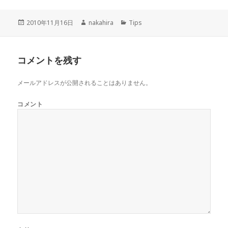
投
2010年11月16日
作
nakahira
カ
Tips
稿
成
テ
日:
者
ゴ
リ
コメントを残す
ー
メールアドレスが公開されることはありません。
コメント