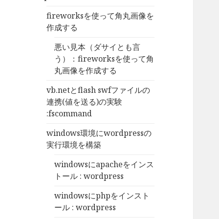
fireworksを使って角丸画像を
作成する
悪い見本（ダサイとも言
う）：fireworksを使って角
丸画像を作成する
vb.netとflash swfファイルの
連携(値を送る)の実験
:fscommand
windows環境にwordpressの
実行環境を構築
windowsにapacheをインス
トール : wordpress
windowsにphpをインスト
ール : wordpress