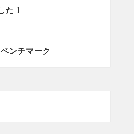
した！
A のベンチマーク