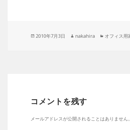
投
2010年7月3日
作
nakahira
カ
オフィス用
稿
成
テ
日:
者
ゴ
リ
ー
コメントを残す
メールアドレスが公開されることはありません