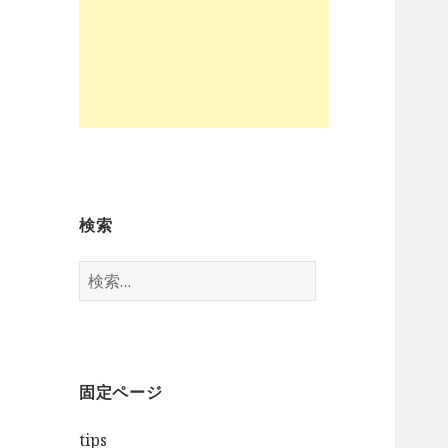
検索
検
索
:
固定ページ
tips