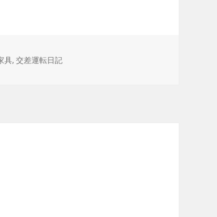
家具
,
交差運転日記
。