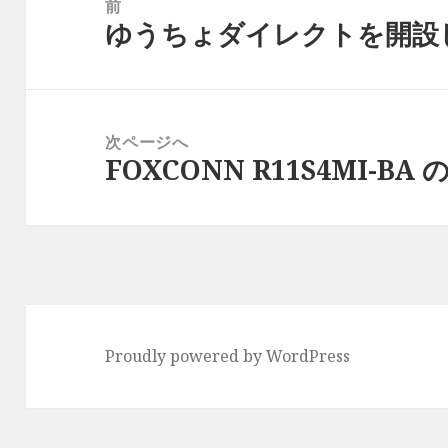
稿
前
ゆうちょダイレクトを開設
ナ
前
ビ
の
ゲ
投
ー
稿:
次ページへ
シ
FOXCONN R11S4MI-B
次
ョ
の
ン
投
稿:
Proudly powered by WordPress