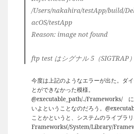
/Users/nakahira/testApp/build/D
acOS/testApp
Reason: image not found
ftp test はシグナル 5（SIG
今度は上記のようなエラーが出た。ダイ
とができなかった模様。
@executable_path/../Frameworks/
いよということなのだろう。@executable_p
ことかというと、システムのライブラリ
Frameworks(/System/Library/F