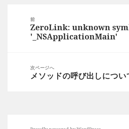
投
稿
前
ZeroLink: unknown sym
ナ
前
'_NSApplicationMain'
ビ
の
ゲ
投
ー
稿:
シ
次ページへ
ョ
メソッドの呼び出しについ
次
ン
の
投
稿: