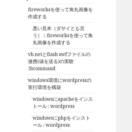
fireworksを使って角丸画像を
作成する
悪い見本（ダサイとも言
う）：fireworksを使って角
丸画像を作成する
vb.netとflash swfファイルの
連携(値を送る)の実験
:fscommand
windows環境にwordpressの
実行環境を構築
windowsにapacheをインス
トール : wordpress
windowsにphpをインスト
ール : wordpress