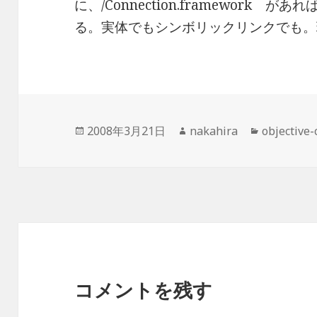
に、/Connection.framework
る。実体でもシンボリックリンクでも。
投
2008年3月21日
作
nakahira
カ
objective-
稿
成
テ
日:
者
ゴ
リ
ー
コメントを残す