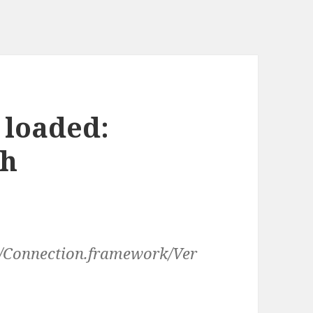
 loaded:
th
/Connection.framework/Ver