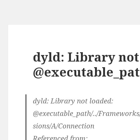
dyld: Library not
@executable_pa
dyld: Library not loaded:
@executable_path/../Frameworks
sions/A/Connection
Referenced from: