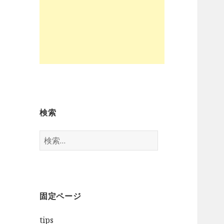
検索
検
索
:
固定ページ
tips